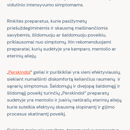
vidutinio intensyvumo simptomams.
Rinkitės preparatus, kurie pasižymėtų
priešuždegiminėmis ir skausmą malšinančiomis
savybėmis, šildomuoju ar šaldomuoju poveikiu,
priklausomai nuo simptomų. Itin rekomenduojami
preparatai, kurių sudėtyje yra kamparo, mentolio ar
eterinių aliejų.
„
Perskindol
“ geliai ir purškikliai yra vieni efektyviausių,
siekiant numalšinti diskomfortą keliančius raumenų ir
sąnarių simptomus. Šaldomųjų ir dvejopą šaldomąjį ir
šildomąjį poveikį turinčių „Perskindol“ preparatų
sudėtyje yra mentolio ir įvairių natūralių eterinių aliejų,
kurie suteikia efektyvų skausmą slopinantį ir gijimo
procesus skatinantį poveikį.