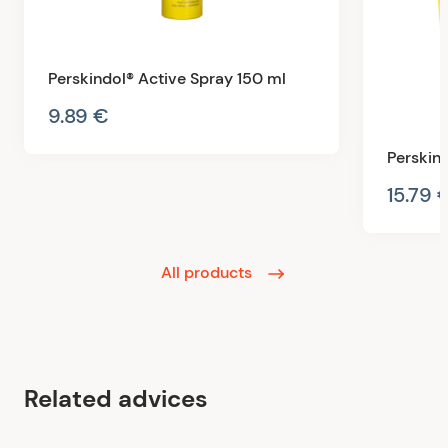
Perskindol® Active Spray 150 ml
9.89 €
Perskin
15.79 
All products
Related advices