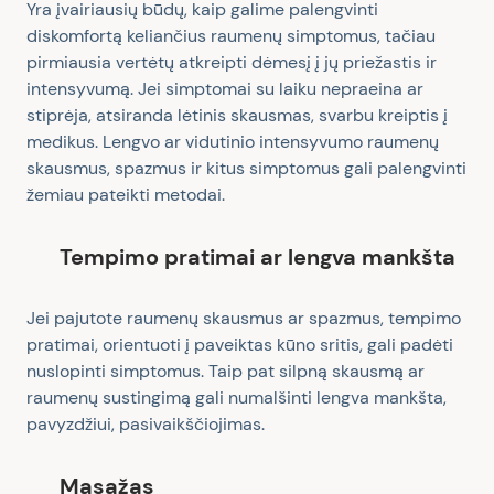
Yra įvairiausių būdų, kaip galime palengvinti
diskomfortą keliančius raumenų simptomus, tačiau
pirmiausia vertėtų atkreipti dėmesį į jų priežastis ir
intensyvumą. Jei simptomai su laiku nepraeina ar
stiprėja, atsiranda lėtinis skausmas, svarbu kreiptis į
medikus. Lengvo ar vidutinio intensyvumo raumenų
skausmus, spazmus ir kitus simptomus gali palengvinti
žemiau pateikti metodai.
Tempimo pratimai ar lengva mankšta
Jei pajutote raumenų skausmus ar spazmus, tempimo
pratimai, orientuoti į paveiktas kūno sritis, gali padėti
nuslopinti simptomus. Taip pat silpną skausmą ar
raumenų sustingimą gali numalšinti lengva mankšta,
pavyzdžiui, pasivaikščiojimas.
Masažas