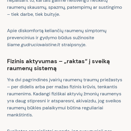
nepaisant to, kartais galime neišvengti netikėtų
raumenų skausmų, spazmų, patempimų ar sustingimo
– tiek darbe, tiek buityje.
Apie diskomfortą keliančių raumenų simptomų
prevencinius ir gydymo būdus sužinosite
šiame
gudruciovaistine.lt
straipsnyje.
Fizinis aktyvumas – „raktas“ į sveiką
raumenų sistemą
Yra dvi pagrindinės įvairių raumenų traumų priežastys
– per didelis arba per mažas fizinis krūvis, tenkantis
raumenims. Kadangi fiziškai aktyvių žmonių raumenys
yra daug stipresni ir atsparesni, akivaizdu, jog sveikos
raumenų būklės palaikymui būtina reguliariai
mankštintis.