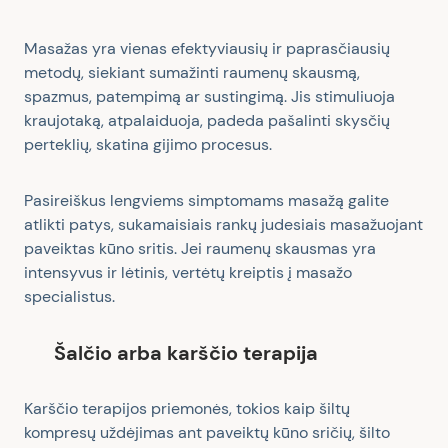
Masažas yra vienas efektyviausių ir paprasčiausių
metodų, siekiant sumažinti raumenų skausmą,
spazmus, patempimą ar sustingimą. Jis stimuliuoja
kraujotaką, atpalaiduoja, padeda pašalinti skysčių
perteklių, skatina gijimo procesus.
Pasireiškus lengviems simptomams masažą galite
atlikti patys, sukamaisiais rankų judesiais masažuojant
paveiktas kūno sritis. Jei raumenų skausmas yra
intensyvus ir lėtinis, vertėtų kreiptis į masažo
specialistus.
Šalčio arba karščio terapija
Karščio terapijos priemonės, tokios kaip šiltų
kompresų uždėjimas ant paveiktų kūno sričių, šilto