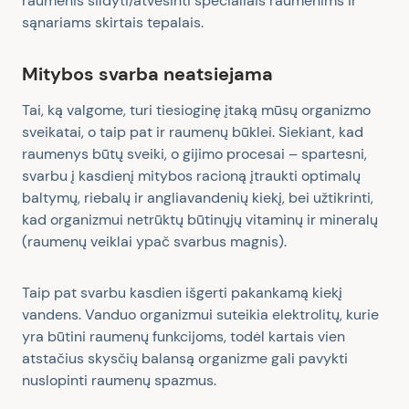
raumenis šildyti/atvėsinti specialiais raumenims ir
sąnariams skirtais tepalais.
Mitybos svarba neatsiejama
Tai, ką valgome, turi tiesioginę įtaką mūsų organizmo
sveikatai, o taip pat ir raumenų būklei. Siekiant, kad
raumenys būtų sveiki, o gijimo procesai – spartesni,
svarbu į kasdienį mitybos racioną įtraukti optimalų
baltymų, riebalų ir angliavandenių kiekį, bei užtikrinti,
kad organizmui netrūktų būtinųjų vitaminų ir mineralų
(raumenų veiklai ypač svarbus magnis).
Taip pat svarbu kasdien išgerti pakankamą kiekį
vandens. Vanduo organizmui suteikia elektrolitų, kurie
yra būtini raumenų funkcijoms, todėl kartais vien
atstačius skysčių balansą organizme gali pavykti
nuslopinti raumenų spazmus.