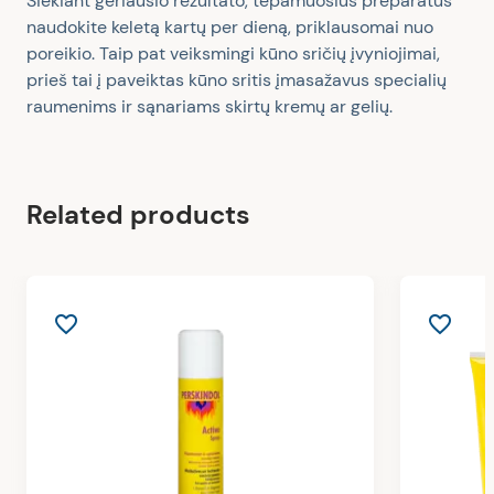
Siekiant geriausio rezultato, tepamuosius preparatus
naudokite keletą kartų per dieną, priklausomai nuo
poreikio. Taip pat veiksmingi kūno sričių įvyniojimai,
prieš tai į paveiktas kūno sritis įmasažavus specialių
raumenims ir sąnariams skirtų kremų ar gelių.
Related products
favorite_border
favorite_border