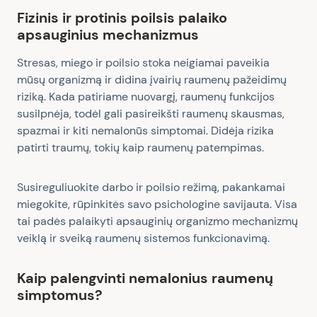
Fizinis ir protinis poilsis palaiko
apsauginius mechanizmus
Stresas, miego ir poilsio stoka neigiamai paveikia
mūsų organizmą ir didina įvairių raumenų pažeidimų
riziką. Kada patiriame nuovargį, raumenų funkcijos
susilpnėja, todėl gali pasireikšti raumenų skausmas,
spazmai ir kiti nemalonūs simptomai. Didėja rizika
patirti traumų, tokių kaip raumenų patempimas.
Susireguliuokite darbo ir poilsio režimą, pakankamai
miegokite, rūpinkitės savo psichologine savijauta. Visa
tai padės palaikyti apsauginių organizmo mechanizmų
veiklą ir sveiką raumenų sistemos funkcionavimą.
Kaip palengvinti nemalonius raumenų
simptomus?