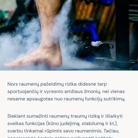
Nors raumenų pažeidimų rizika didesnė tarp
sportuojančių ir vyresnio amžiaus žmonių, nei vienas
nesame apsaugotas nuo raumenų funkcijų sutrikimų.
Siekiant sumažinti raumenų traumų riziką ir išlaikyti
sveikas funkcijas (kūno judėjimą, stabilumą ir kt.),
svarbu tinkamai rūpintis savo raumenimis. Tačiau,