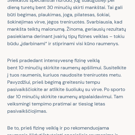
Sveikatos specialistai nurodo, jog suaugusieji per
dieną turėtų bent
30
minučių skirti mankštai. Tai gali
būti bėgimas, plaukimas, joga, pilatesas, šokiai,
šokinėjimas virve, jėgos treniruotės. Svarbiausia, kad
mankšta teiktų malonumą. Žinoma, geriausių rezultatų
pasiekiama derinant įvairių tipų fizines veiklas – tokiu
būdu „įdarbinami“ ir stiprinami visi kūno raumenys.
Prieš pradedant intensyvesnę fizinę veiklą
bent
10
minučių skirkite raumenų apšilimui. Susitelkite
į tuos raumenis, kuriuos naudosite treniruotės metu.
Pavyzdžiui, prieš bėgimą greitesniu tempu
pasivaikščiokite ar atlikite šuoliukų su virve. Po sporto
dar
10
minučių skirkite raumenų atpalaidavimui. Tam
veiksmingi tempimo pratimai ar tiesiog lėtas
pasivaikščiojimas.
Be to, prieš fizinę veiklą ir po rekomenduojama