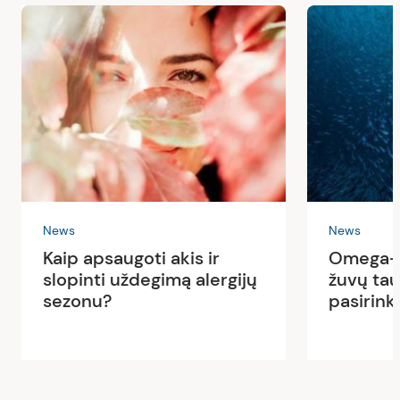
News
News
Kaip apsaugoti akis ir
Omega-3
slopinti uždegimą alergijų
žuvų tau
sezonu?
pasirink