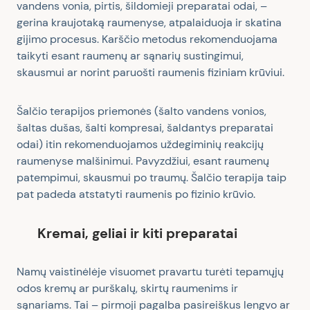
vandens vonia, pirtis, šildomieji preparatai odai, –
gerina kraujotaką raumenyse, atpalaiduoja ir skatina
gijimo procesus. Karščio metodus rekomenduojama
taikyti esant raumenų ar sąnarių sustingimui,
skausmui ar norint paruošti raumenis fiziniam krūviui.
Šalčio terapijos priemonės (šalto vandens vonios,
šaltas dušas, šalti kompresai, šaldantys preparatai
odai) itin rekomenduojamos uždegiminių reakcijų
raumenyse malšinimui. Pavyzdžiui, esant raumenų
patempimui, skausmui po traumų. Šalčio terapija taip
pat padeda atstatyti raumenis po fizinio krūvio.
Kremai, geliai ir kiti preparatai
Namų vaistinėlėje visuomet pravartu turėti tepamųjų
odos kremų ar purškalų, skirtų raumenims ir
sąnariams. Tai – pirmoji pagalba pasireiškus lengvo ar