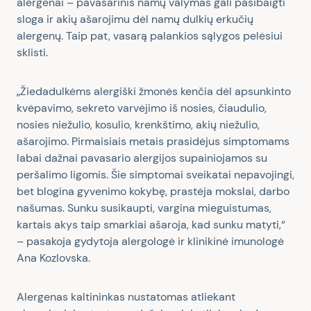
alergenai – pavasarinis namų valymas gali pasibaigti
sloga ir akių ašarojimu dėl namų dulkių erkučių
alergenų. Taip pat, vasarą palankios sąlygos pelėsiui
sklisti.
„Žiedadulkėms alergiški žmonės kenčia dėl apsunkinto
kvėpavimo, sekreto varvėjimo iš nosies, čiaudulio,
nosies niežulio, kosulio, krenkštimo, akių niežulio,
ašarojimo. Pirmaisiais metais prasidėjus simptomams
labai dažnai pavasario alergijos supainiojamos su
peršalimo ligomis. Šie simptomai sveikatai nepavojingi,
bet blogina gyvenimo kokybę, prastėja mokslai, darbo
našumas. Sunku susikaupti, vargina mieguistumas,
kartais akys taip smarkiai ašaroja, kad sunku matyti,“
– pasakoja gydytoja alergologė ir klinikinė imunologė
Ana Kozlovska.
Alergenas kaltininkas nustatomas atliekant