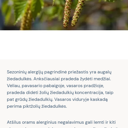
Sezoninių alergijų pagrindinė priežastis yra augalų
žiedadulkės. Anksčiausiai pradeda žydėti medžiai.
Vėliau, pavasario pabaigoje, vasaros pradžioje,
pradeda didėti žolių žiedadulkių koncentracija, taip
pat grūdų žiedadulkių. Vasaros viduryje kaskadą
perima piktžolių žiedadulkės.
Atšilus orams alerginius negalavimus gali lemti ir kiti