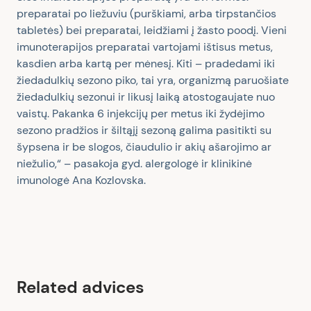
preparatai po liežuviu (purškiami, arba tirpstančios
tabletės) bei preparatai, leidžiami į žasto poodį. Vieni
imunoterapijos preparatai vartojami ištisus metus,
kasdien arba kartą per mėnesį. Kiti – pradedami iki
žiedadulkių sezono piko, tai yra, organizmą paruošiate
žiedadulkių sezonui ir likusį laiką atostogaujate nuo
vaistų. Pakanka
6 injekcij
ų per metus iki žydėjimo
sezono pradžios ir šiltąjį sezoną galima pasitikti su
šypsena ir be slogos, čiaudulio ir akių ašarojimo ar
niežulio,“ – pasakoja gyd. alergologė ir klinikinė
imunologė Ana Kozlovska.
Related advices