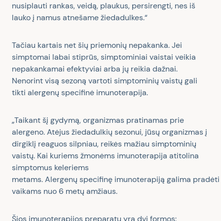
nusiplauti rankas, veidą, plaukus, persirengti, nes iš
lauko į namus atnešame žiedadulkes.“
Tačiau kartais net šių priemonių nepakanka. Jei
simptomai labai stiprūs, simptominiai vaistai veikia
nepakankamai efektyviai arba jų reikia dažnai.
Nenorint visą sezoną vartoti simptominių vaistų gali
tikti alergenų specifinė imunoterapija.
„Taikant šį gydymą, organizmas pratinamas prie
alergeno. Atėjus žiedadulkių sezonui, jūsų organizmas į
dirgiklį reaguos silpniau, reikės mažiau simptominių
vaistų. Kai kuriems žmonėms imunoterapija atitolina
simptomus keleriems
metams.
Alergen
ų
specifin
ę
imunoterapij
ą
galima
pradėti
vaikams nuo 6
metų amžiaus.
Šios imunoterapijos preparatų yra dvi formos: