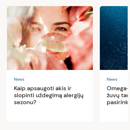
News
News
Kaip apsaugoti akis ir
Omega-3
slopinti uždegimą alergijų
žuvų tau
sezonu?
pasirink