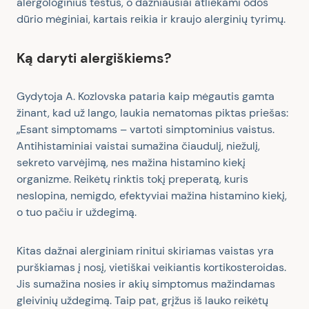
alergologinius testus, o dažniausiai atliekami odos
dūrio mėginiai, kartais reikia ir kraujo alerginių tyrimų.
Ką daryti alergiškiems?
Gydytoja A. Kozlovska pataria kaip mėgautis gamta
žinant, kad už lango, laukia nematomas piktas priešas:
„Esant simptomams – vartoti simptominius vaistus.
Antihistaminiai vaistai sumažina čiaudulį, niežulį,
sekreto varvėjimą, nes mažina histamino kiekį
organizme. Reikėtų rinktis tokį preperatą, kuris
neslopina, nemigdo, efektyviai mažina histamino kiekį,
o tuo pačiu ir uždegimą.
Kitas dažnai alerginiam rinitui skiriamas vaistas yra
purškiamas į nosį, vietiškai veikiantis kortikosteroidas.
Jis sumažina nosies ir akių simptomus mažindamas
gleivinių uždegimą. Taip pat, grįžus iš lauko reikėtų