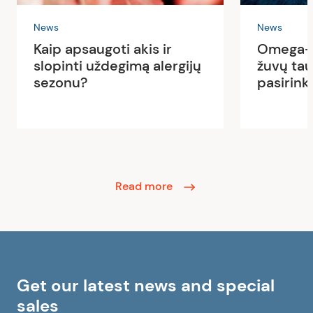
News
News
Kaip apsaugoti akis ir
Omega-3
slopinti uždegimą alergijų
žuvų tau
sezonu?
pasirink
Read more
Get our latest news and special
sales