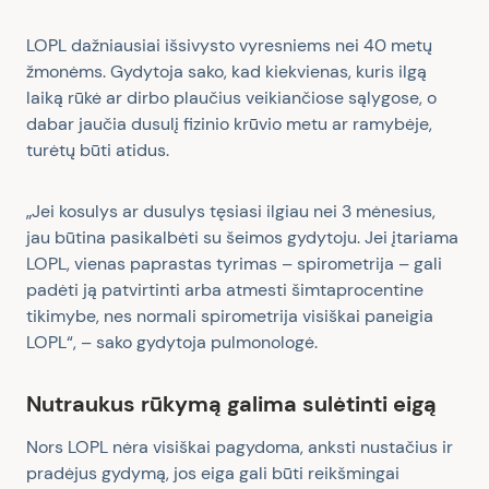
LOPL dažniausiai išsivysto vyresniems nei 40 metų
žmonėms. Gydytoja sako, kad kiekvienas, kuris ilgą
laiką rūkė ar dirbo plaučius veikiančiose sąlygose, o
dabar jaučia dusulį fizinio krūvio metu ar ramybėje,
turėtų būti atidus.
„Jei kosulys ar dusulys tęsiasi ilgiau nei 3 mėnesius,
jau būtina pasikalbėti su šeimos gydytoju. Jei įtariama
LOPL, vienas paprastas tyrimas – spirometrija – gali
padėti ją patvirtinti arba atmesti šimtaprocentine
tikimybe, nes normali spirometrija visiškai paneigia
LOPL“, – sako gydytoja pulmonologė.
Nutraukus rūkymą galima sulėtinti eigą
Nors LOPL nėra visiškai pagydoma, anksti nustačius ir
pradėjus gydymą, jos eiga gali būti reikšmingai