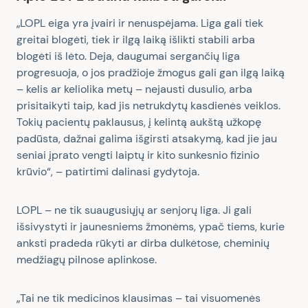
„LOPL eiga yra įvairi ir nenuspėjama. Liga gali tiek
greitai blogėti, tiek ir ilgą laiką išlikti stabili arba
blogėti iš lėto. Deja, daugumai sergančių liga
progresuoja, o jos pradžioje žmogus gali gan ilgą laiką
– kelis ar keliolika metų – nejausti dusulio, arba
prisitaikyti taip, kad jis netrukdytų kasdienės veiklos.
Tokių pacientų paklausus, į kelintą aukštą užkopę
padūsta, dažnai galima išgirsti atsakymą, kad jie jau
seniai įprato vengti laiptų ir kito sunkesnio fizinio
krūvio“, – patirtimi dalinasi gydytoja.
LOPL – ne tik suaugusiųjų ar senjorų liga. Ji gali
išsivystyti ir jaunesniems žmonėms, ypač tiems, kurie
anksti pradeda rūkyti ar dirba dulkėtose, cheminių
medžiagų pilnose aplinkose.
„Tai ne tik medicinos klausimas – tai visuomenės