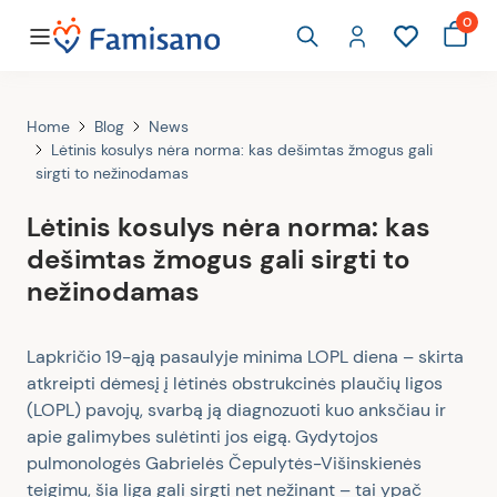
0
Home
Blog
News
Lėtinis kosulys nėra norma: kas dešimtas žmogus gali
sirgti to nežinodamas
Lėtinis kosulys nėra norma: kas
dešimtas žmogus gali sirgti to
nežinodamas
Lapkričio 19-ąją pasaulyje minima LOPL diena – skirta
atkreipti dėmesį į lėtinės obstrukcinės plaučių ligos
(LOPL) pavojų, svarbą ją diagnozuoti kuo anksčiau ir
apie galimybes sulėtinti jos eigą. Gydytojos
pulmonologės Gabrielės Čepulytės-Višinskienės
teigimu, šia liga gali sirgti net nežinant – tai ypač