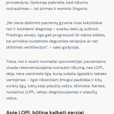
pristabdyta. Gydytoja pabrėžia, kad rūkymo
nutraukimas – tai pirmas ir esminis žingsnis.
„Ne viena dešimtis pacientų gyvena visai kokybiškai
net ir turėdami diagnozę – svarbu laiku ją sužinoti.
Priešingu atveju, liga gali progresuoti iki tokios būklės,
kai prireikia nuolatinės deguonies terapijos ar net
dirbtinės ventiliacijos“, – sako gydytoja.
Tiesa, net ir esant normaliai spirometrijai, pacientams
visada rekomenduojama nutraukti rūkymą, nes LOPL,
deja, nėra vienintelė liga, kurią sukelia ilgalaikis tabako
vartojimas – ilgai rūkančiam žmogui padidėja ir kitų
sunkių ligų, tokių kaip plaučių vėžys, tikimybė. Kartais,
nustačius LOPL, vėliau diagnozuojamas ir plaučių
vėžys.
Apie LOPL būtina kalbėti garsiai