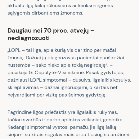
aktualu ilgą laiką rūkiusiems ar kenksmingomis
sąlygomis dirbantiems žmonėms.
Daugiau nei 70 proc. atvejų –
nediagnozuoti
„LOPL – tai liga, apie kurią vis dar žino per mažai
žmonių. Dažnai ją diagnozavus pacientai nuoširdžiai
nustemba – sako nieko apie tokią negirdėję“, –
pasakoja G. Čepulytė-Višinskienė. Pasak gydytojos,
dažniausi LOPL simptomai – dusulys, ilgalaikis kosulys,
skrepliavimas – dažnai ignoruojami, o kartais net
neįvardijami per vizitą pas šeimos gydytoją.
Pagrindinė ligos priežastis yra ilgalaikis rūkymas,
tačiau svarbūs ir darbo aplinkos veiksniai, genetika.
Kadangi simptomai vystosi pamažu, jie ilgą laiką
siejami su kitais negalavimais arba tiesiog su amžiumi.