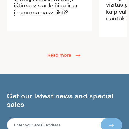
vizitas 
ištinka vis anksčiau ir ar
kaip val
įmanoma pasveikti?
dantuku
Read more
Get our latest news and special
sales