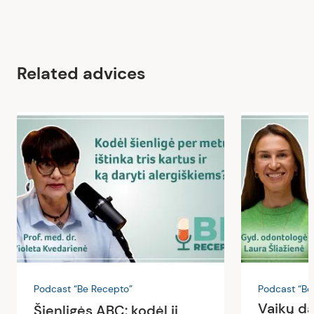
Related advices
Podcast “Be Recepto”
Podcast “Be
Vaikų da
Šienligės ABC: kodėl ji