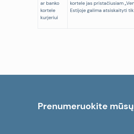
ar banko
kortele jas pristačiusiam „Veni
kortele
Estijoje galima atsiskaityti tik
kurjeriui
Prenumeruokite mūsų n