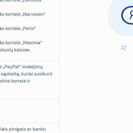
nko kortele „Narvesen“
ko kortele „Perlo“
nko kortele „Maxima“
tuvių kasose.
is „PayPal“ mokėjimų
 sąskaitą, kuriai susikurti
tinė kortelė ir
ais pinigais ar banko