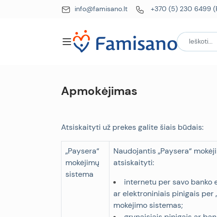
info@famisano.lt
+370 (5) 230 6499 (P
Apmokėjimas
Atsiskaityti už prekes galite šiais būdais:
„
Paysera“
Naudojantis „Paysera“ mokėj
mokėjimų
atsiskaityti:
sistema
internetu per savo banko 
ar elektroniniais pinigais pe
mokėjimo sistemas;
grynaisiais pinigais ar ban