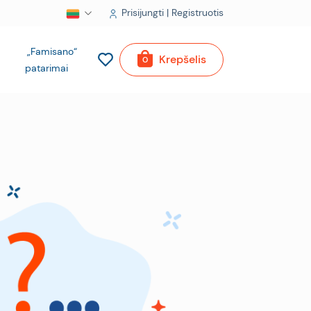
Prisijungti | Registruotis
„Famisano“
Krepšelis
0
patarimai