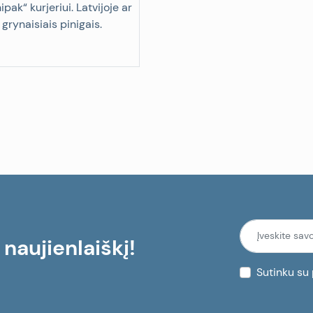
pak“ kurjeriui. Latvijoje ar
 grynaisiais pinigais.
aujienlaiškį!
Sutinku su