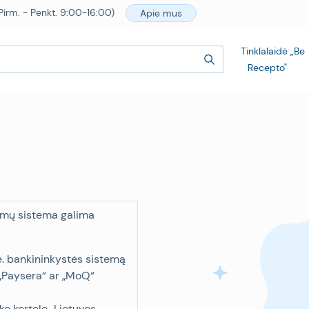
irm. - Penkt. 9:00-16:00)
Apie mus
Tinklalaidė „Be
Recepto"
imų sistema galima
e. bankininkystės sistemą
r „Paysera“ ar „MoQ“
ko kortele „Lietuvos