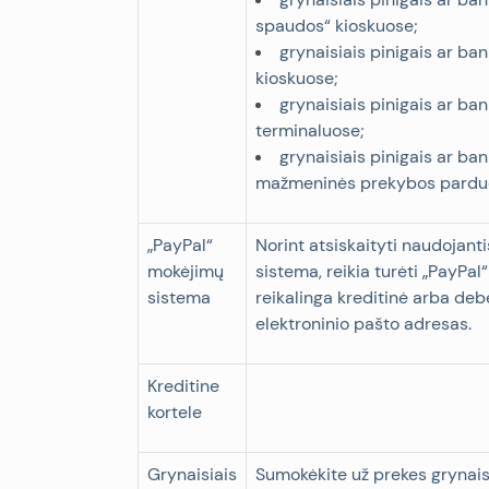
spaudos“ kioskuose;
grynaisiais pinigais ar ba
kioskuose;
grynaisiais pinigais ar ban
terminaluose;
grynaisiais pinigais ar ba
mažmeninės prekybos parduo
„
PayPal“
Norint atsiskaityti naudojant
mokėjimų
sistema, reikia turėti „PayPal“
sistema
reikalinga kreditinė arba debe
elektroninio pašto adresas.
Kreditine
kortele
Grynaisiais
Sumokėkite už prekes grynaisi