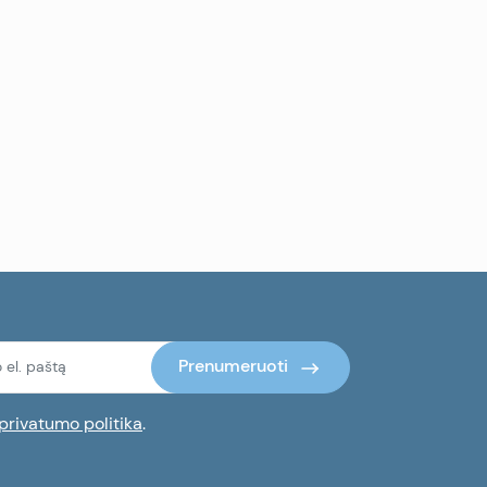
Prenumeruoti
privatumo politika
.