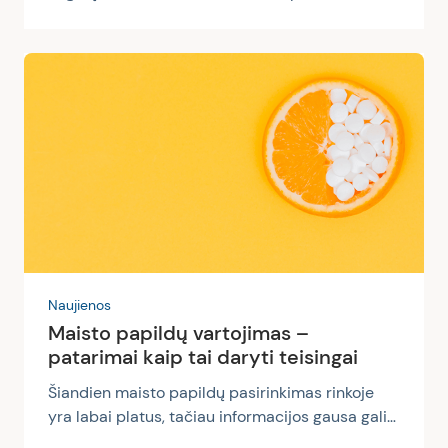
žydėti medžiai. Vėliau, pavasario pabaigoje,
vasaros pradžioje, pradeda didėti žolių
žiedadulkių koncentracija, taip pat grūdų
žiedadulkių. Vasaros viduryje kaskadą perima
piktžolių žiedadulkės. Atšilus orams alerginius
negalavimus gali lemti ir kiti alergenai –
pavasarinis namų valymas gali pasibaigti sloga
ir akių ašarojimu dėl namų dulkių erkučių
alergenų. Taip pat, vasarą palankios sąlygos
pelėsiui...
Naujienos
Maisto papildų vartojimas –
patarimai kaip tai daryti teisingai
Šiandien maisto papildų pasirinkimas rinkoje
yra labai platus, tačiau informacijos gausa gali
suklaidinti. Gali kilti neaiškumų ar abejonių,