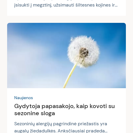
įsisukti į megztinį, užsimauti šiltesnes kojines ir
ant kaklo užsirišti šaliką – atšalo. Ir į pokyčius
reaguojama ne tik ieškant šiltesnės aprangos:
renkantis maistą, rodos, nepastebimai
gręžiamės nuo žalumynų, įvairių sveikuoliškų
kokteilių ir į lėkštę dedamės sotesnį, sušildantį
patiekalą. Negana to, atšalus orams dviratį ar
ėjimą pėstute, ilgus pasivaikščiojimus pakeičia
automobilis. Atrodo, pokyčiai nėra drastiški, tas
pats kartojasi kasmet...
Naujienos
Gydytoja papasakojo, kaip kovoti su
sezonine sloga
Sezoninių alergijų pagrindinė priežastis yra
augalų žiedadulkės. Anksčiausiai pradeda