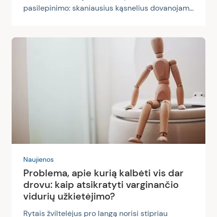
pasilepinimo: skaniausius kąsnelius dovanojame
draugams, šventiniais patiekalais džiuginame
šeimos narius ir bičiulius, nepamirštame
pasidžiaugti skanėstais ir patys. Nieko keisto,
kad tokių šventinių susibėgimų ir pasisėdėjimų
palydovas yra graužiantis rėmuo, skrandžio
skausmas, nemalonus skonis burnoje, kosulys ir
kiti simptomai. Visi jie gali byloti apie ganėtinai
dažną problemą – refliuksą. Laimei, suvaldyti jį
nėra taip sudėtinga. Be įvairių kitų...
Naujienos
Problema, apie kurią kalbėti vis dar
drovu: kaip atsikratyti varginančio
vidurių užkietėjimo?
Rytais žviltelėjus pro langą norisi stipriau