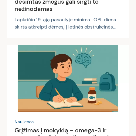
dešimtas žmogus gali sirgti to
nežinodamas
Lapkričio 19-ąją pasaulyje minima LOPL diena –
skirta atkreipti dėmesį į lėtinės obstrukcinės
plaučių ligos (LOPL) pavojų, svarbą ją
diagnozuoti kuo anksčiau ir apie galimybes
sulėtinti jos eigą. Gydytojos pulmonologės
Gabrielės Čepulytės-Višinskienės teigimu, šia
liga gali sirgti net nežinant – tai ypač aktualu
ilgą laiką rūkiusiems ar kenksmingomis
sąlygomis dirbantiems žmonėms. Daugiau nei
70 proc. atvejų – nediagnozuoti „LOPL – tai liga,
apie kurią vis dar žino per mažai žmonių....
Naujienos
Grįžimas į mokyklą – omega-3 ir