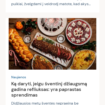
puikiai, žvelgdami į veidrodį matote, kad akys
paraudusios, apsiblausiusios, niežti ir peršti? Ir
bėgant dienai situacija tik prastėja: akys
sausos, o kassyk mirktelėjus jausmas toks, tarsi
jose būtų smėlio, arba – dar blogiau, nespėjate
šluostyti vis ištrykštančių ašarų. Tokia savijauta
pasiskųsti dažnai gali tie, kurie atėjusį pavasarį
pirmiausia pajunta suaktyvėjusia sezonine
alergija. Visgi nebūtinai alergenai kalti, kad į
pasaulį tenka...
Naujienos
Ką daryti, jeigu šventinį džiaugsmą
gadina refliuksas: yra paprastas
sprendimas
Didžiausios metų šventės nepraeina be