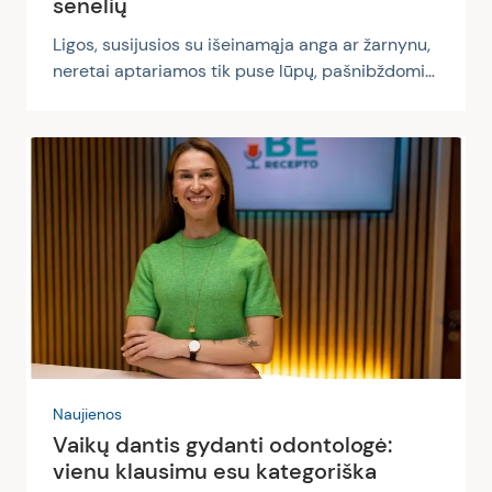
senelių
Ligos, susijusios su išeinamąja anga ar žarnynu,
neretai aptariamos tik puse lūpų, pašnibždomis
arba apskritai nutylimos. Skausmą ir kitus
nemalonius simptomus kenčiantys žmonės ilgai
naršo internete, ieškodami atsakymų, kokia
neganda ištiko bei kuo nuo jos vaduotis, ir tik
nebetekę vilties išgyti savarankiškai, praveria
gydytojo proktologo kabineto duris.
Kalbėdamas sveikatos tinklalaidėje „Be
recepto“ Paulius Žeromskas, proktologas, pilvo
chirurgas ir onkologas, neslėpė, kad jam...
Naujienos
Vaikų dantis gydanti odontologė:
vienu klausimu esu kategoriška