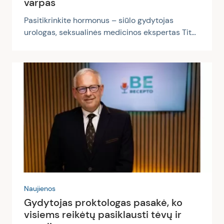
varpas
Pasitikrinkite hormonus – siūlo gydytojas
urologas, seksualinės medicinos ekspertas Titas
Simaška, paklaustas, ką daryti vyrams, jei jiems
susirūpinimą kelia sutrikusi erekcija. Sveikatos
tinklalaidėje „Be recepto“ gydytojas į vatą
nevynioja: anot jo, tai, kad bėgant metams
erekcija mažėja ar net visai dingsta, nėra
normalu ir to galima išvengti. Pasakodamas
apie savo darbo specifiką, T. Simaška juokauja,
kad kartais tenka pacientus kaip reikiant
pakamantinėti, kol iš jų išgauna atsakymą,...
Naujienos
Gydytojas proktologas pasakė, ko
visiems reikėtų pasiklausti tėvų ir