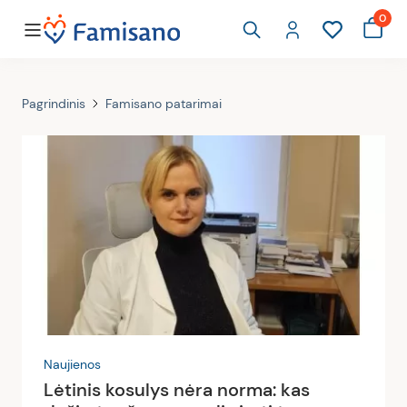
0
Pagrindinis
Famisano patarimai
Naujienos
Lėtinis kosulys nėra norma: kas