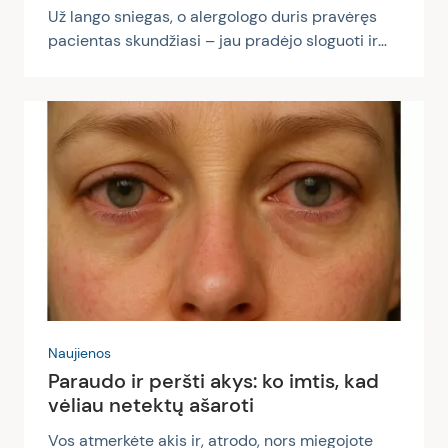
Už lango sniegas, o alergologo duris pravėręs
pacientas skundžiasi – jau pradėjo sloguoti ir
čiaudėti, panašu, šienligė. Pasirodo, sezoninę
alergiją sukeliančios žiedadulkės nukeliauja
tūkstančius kilometrų, tad alergenai į Lietuvą
patekti gali iš įvairiausių kraštų. Visgi didysis
susirgimų pikas prasideda jau dabar ir dar bent
dusyk šiemet gali tekti apsiginkluoti vaistais ir
nosinaitėmis, sveikatos temų tinklalaidėje „Be
recepto“ tikina gydytoja alergologė prof. dr.
Violeta Kvedarienė....
Naujienos
Paraudo ir peršti akys: ko imtis, kad
vėliau netektų ašaroti
Vos atmerkėte akis ir, atrodo, nors miegojote