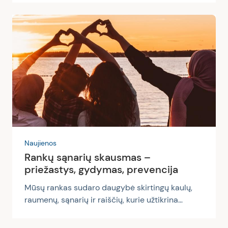
kada ir kokius papildus vertėtų vartoti, kiek jie
apskritai yra naudingi. Visų pirma, maisto
papildai yra skirti tam, kad praturtintume savo
organizmą naudingosiomis maistinėmis
medžiagomis, kurių pakankamai negauname su
maistu ar iš kitų natūralių šaltinių (pavyzdžiui,
saulės šviesos). Esant specifinių vitaminų,
mineralų, riebiųjų rūgščių ar kitų...
Naujienos
Rankų sąnarių skausmas –
priežastys, gydymas, prevencija
Mūsų rankas sudaro daugybė skirtingų kaulų,
raumenų, sąnarių ir raiščių, kurie užtikrina
normalų judėjimą. Itin svarbūs rankų sąnariai,
jungiantys žasto, dilbio ir plaštakos kaulus – nuo