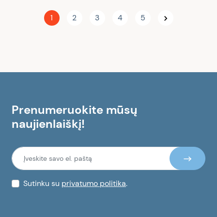
jų priklauso judesių amplitudė, rankų miklumas,
1
2
3
4
5
paslankumas. Deja, bet vis dažniau tiek
vyresnio, tiek jauno amžiaus žmones paliečia
rankų sąnarių funkcijų sutrikimai. O rankos
sąnarių skausmas – viena labiausiai
varginančių, judėjimo funkcijas (kartais ir
bendrą žmogaus sveikatą) trikdančių problemų.
Dėl...
Prenumeruokite mūsų
naujienlaiškį!
Sutinku su
privatumo politika
.