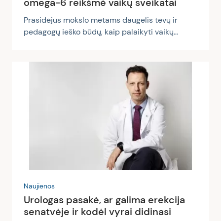
omega-6 reikšmė vaikų sveikatai
Prasidėjus mokslo metams daugelis tėvų ir
pedagogų ieško būdų, kaip palaikyti vaikų
kognityvinius gebėjimus. Mityba atlieka itin
svarbų vaidmenį smegenų vystymuisi, o tarp
daugiausiai tyrinėtų maistinių medžiagų,
susijusių su kognityvine sveikata, patenka
omega-3 ir omega-6 riebalų rūgštys. Kodėl
omega riebalų rūgštys yra svarbios Omega-3 ir
omega-6 riebalų rūgštys yra nepakeičiamosios
riebalų rūgštys, kurių organizmas negali
pasigaminti pats – jas būtina gauti su maistu
arba papildais. Šios...
Naujienos
Urologas pasakė, ar galima erekcija
senatvėje ir kodėl vyrai didinasi