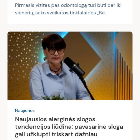
Pirmasis vizitas pas odontologą turi būti dar iki
vienerių, sako sveikatos tinklalaidės „Be
recepto“ viešnia gydytoja odontologė Laura
Šliažienė. Anot jos, mitas, kad vaikui pieniniai
dantys nesvarbūs, mat jie vis tiek iškris ir
tuomet bus galima rūpintis nuolatiniais. Tiesa
ta, kad prasta priežiūra gali įsukti gerokai
rimtesnių ir skausmingesnių problemų ratą.
Anot L. Šliažienės, nors tėvai jau žino daug apie
vaikų dantų priežiūrą ir stengiasi atžalų burnos
sveikata pasirūpinti, pieniniai...
Naujienos
Naujausios alerginės slogos
tendencijos liūdina: pavasarinė sloga
gali užklupti triskart dažniau