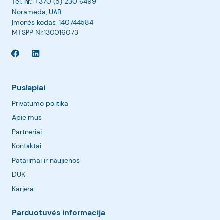
Tel. nr.:
+370 (5) 230 6499
Norameda, UAB
Įmonės kodas: 140744584
MTSPP Nr.130016073
Puslapiai
Privatumo politika
Apie mus
Partneriai
Kontaktai
Patarimai ir naujienos
DUK
Karjera
Parduotuvės informacija