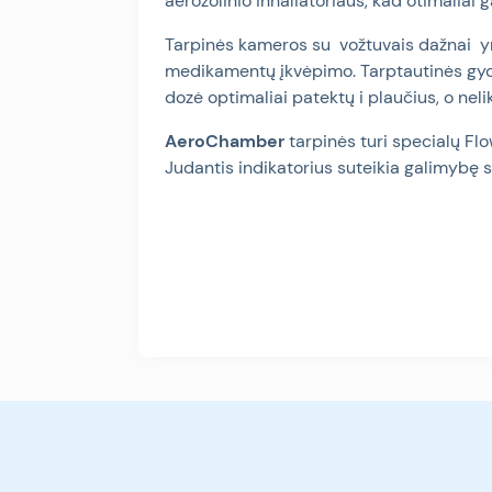
aerozolinio inhaliatoriaus, kad otimaliai 
Tarpinės kameros su
vožtuvais dažnai
y
medikamentų įkvėpimo. Tarptautinės gyd
dozė optimaliai patektų i plaučius, o nelik
AeroChamber
tarpinės turi specialų F
Judantis indikatorius suteikia galimybę s