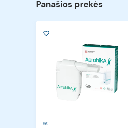
Panašios prekės
favorite_border
Kiti