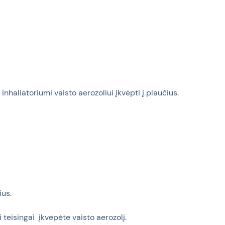
inhaliatoriumi vaisto aerozoliui įkvėpti į plaučius.
ius.
i teisingai
įkvėpėte vaisto aerozolį.