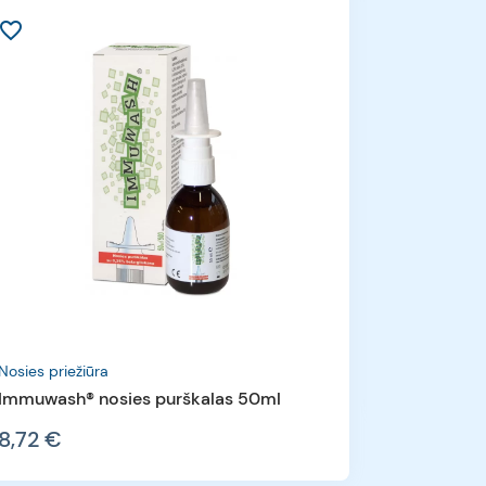
avorite_border
favorite_border
Kiti
AeroChambe
m) su kau
Nosies priežiūra
20,40 €
Immuwash® nosies purškalas 50ml
8,72 €