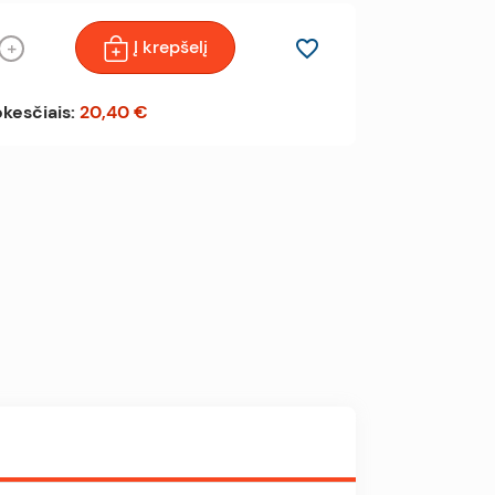
Į krepšelį
favorite_border
+
kesčiais:
20,40 €