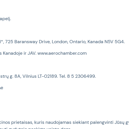
apelį.
al*, 725 Baransway Drive, London, Ontario, Kanada N5V 5G4.
s Kanadoje ir JAV. www.aerochamber.com
trų g. 8A, Vilnius LT-02189. Tel.
8
5 2306499.
nė
nos prietaisas, kuris naudojamas siekiant palengvinti Jūsų g