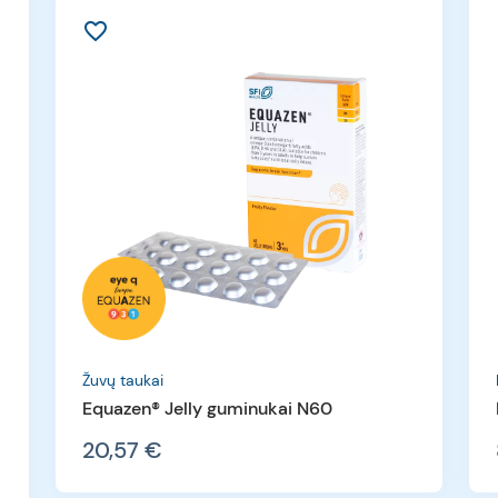
favorite_border
f
Žuvų taukai
Equazen® Jelly guminukai N60
20,57 €