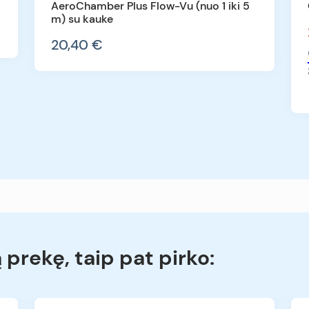
AeroChamber Plus Flow-Vu (nuo 1 iki 5
m) su kauke
20,40 €
ą prekę, taip pat pirko: