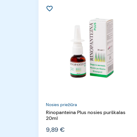
favorite_border
Nosies priežiūra
Rinopanteina Plus nosies purškalas
20ml
9,89 €