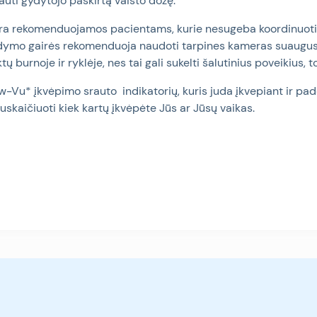
gauti gydytojo paskirtą vaisto dozę.
ra rekomenduojamos pacientams, kurie nesugeba koordinuoti 
ymo gairės rekomenduoja naudoti tarpines kameras suaugusi
tų burnoje ir ryklėje, nes tai gali sukelti šalutinius poveikius, 
low-Vu* įkvėpimo srauto
indikatorių, kuris juda įkvepiant ir pa
uskaičiuoti kiek kartų įkvėpėte Jūs ar Jūsų vaikas.