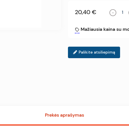
20,40 €
-
Mažiausia kaina su mo
Palikite atsiliepimą
Prekės aprašymas