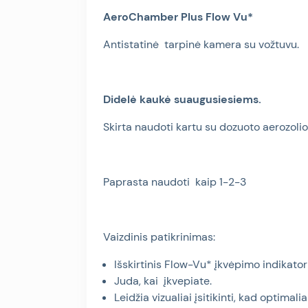
AeroChamber Plus Flow Vu
*
Antistatinė
tarpinė kamera su vožtuvu.
Didelė kaukė suaugusiesiems.
Skirta naudoti kartu su dozuoto aerozolio 
Paprasta naudoti
kaip
1-2-3
Vaizdinis patikrinimas:
Išskirtinis Flow-Vu* įkvėpimo indikator
Juda, kai
įkvepiate.
Leidžia vizualiai įsitikinti, kad optimalia