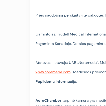
Prieš naudojimą perskaitykite pakuotės l
Gamintojas: Trudell Medical Internation
Pagaminta Kanadoje. Detalės pagaminto
Atstovas Lietuvoje: UAB „Norameda“, Meis
www.norameda.com
. Medicinos priemo
Papildoma informacija:
AeroChamber
tarpinė kamera yra medici