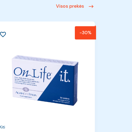
Visos prekės
−30%
avorite_border
Kiti