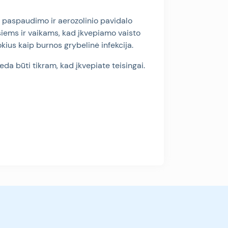
paspaudimo ir aerozolinio pavidalo
ems ir vaikams, kad įkvepiamo vaisto
tokius kaip burnos grybelinė infekcija.
deda būti tikram, kad įkvepiate teisingai.