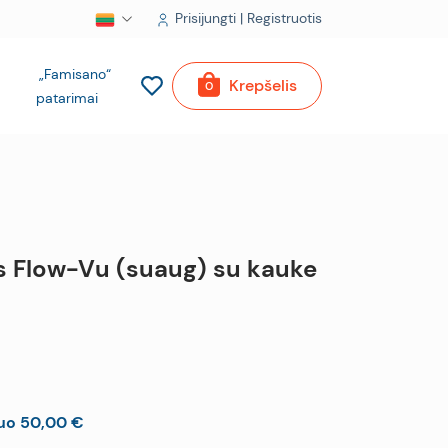
Prisijungti | Registruotis
„Famisano“
Krepšelis
0
patarimai
 Flow-Vu (suaug) su kauke
uo 50,00 €