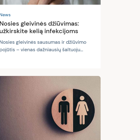
sergantiems...
News
Nosies gleivinės džiūvimas:
užkirskite kelią infekcijoms
Nosies gleivinės sausumas ir džiūvimo
pojūtis – vienas dažniausių šaltuoju
metu laiku pasitaikančių negalavimų.
Įprastai šis nemalonus simptomas
pasireiškia sergant peršalimo, nosies
gleivinės virusinėmis, bakterinėmis ar
alerginėmis ligomis. Tačiau nosies
gleivinės išsausėjimas ne visada
signalizuoja ligą. Kartais nosies gleivinės
džiūvimo pojūtis gali būti visai
neintensyvus, lengvai pakenčiamas.
Todėl, jei neprasideda karščiavimas ar
organizmo nepakerta sudėtingesni
simptomai, dalis žmonių...