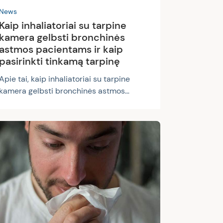
News
Kaip inhaliatoriai su tarpine
kamera gelbsti bronchinės
astmos pacientams ir kaip
pasirinkti tinkamą tarpinę
Apie tai, kaip inhaliatoriai su tarpine
kamera gelbsti bronchinės astmos
pacientams ir kaip pasirinkti tinkamą
tarpinę kalbėjo gydytoja alergologė ir
klinikinė imunologė, Inovatyvios
alergologijos centro vadovė prof. Violeta
Kvedarienė. Gydytoja paaiškina, kokias
klaidas sergantieji bronchine astma
dažniausiai daro naudodami
inhaliatorius ir kaip šių klaidų galima
išvengti naudojant tinkamus inhaliatorius
su tarpine kamera, į ką reikia atkreipti
dėmesį renkantis šią tarpinę. Kodėl