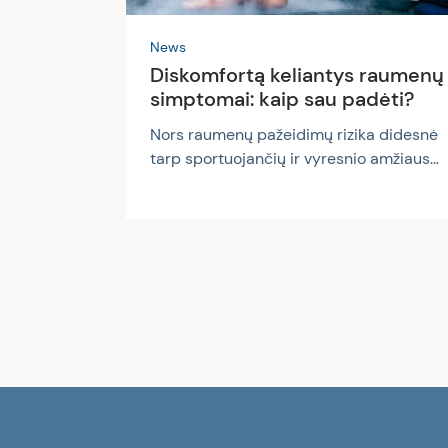
News
Diskomfortą keliantys raumenų
simptomai: kaip sau padėti?
Nors raumenų pažeidimų rizika didesnė
tarp sportuojančių ir vyresnio amžiaus
žmonių, nei vienas nesame apsaugotas
nuo raumenų funkcijų sutrikimų. Siekiant
sumažinti raumenų traumų riziką ir
išlaikyti sveikas funkcijas (kūno judėjimą,
stabilumą ir kt.), svarbu tinkamai rūpintis
savo raumenimis. Tačiau, nepaisant to,
kartais galime neišvengti netikėtų
raumenų skausmų, spazmų, patempimų
ar sustingimo – tiek darbe, tiek buityje.
Apie diskomfortą keliančių raumenų
simptomų prevencinius ir gydymo...