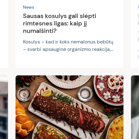
News
Sausas kosulys gali slėpti
rimtesnes ligas: kaip jį
numalšinti?
Kosulys – kad ir koks nemalonus bebūtų
– svarbi apsauginė organizmo reakcija,
refleksinis atsakas į kvėpavimo sistemos
dirginimą. Kosulys mums padeda iš
kvėpavimo takų pašalinti gleives, dulkes,
teršalus ir kitus alergenus. Yra skiriami
du kosulio tipai: sausasis arba
neproduktyvus kosulys ir drėgnasis arba
produktyvus kosulys. Peršalimo ligų
sezonu įprastai pasireiškia drėgnas
kosulys, kuris dažnai vėliau pereina į
sausą kosulį. Tačiau sausas kosulys gali
pasireikšti ir savaime – tam yra...