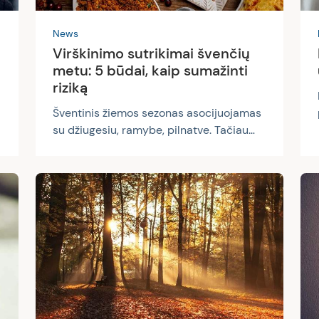
News
Virškinimo sutrikimai švenčių
metu: 5 būdai, kaip sumažinti
riziką
Šventinis žiemos sezonas asocijuojamas
su džiugesiu, ramybe, pilnatve. Tačiau
realybėje šis laikotarpis dažnai tampa
nemenku iššūkiu mūsų organizmui. Jei
atsipalaidavimą švenčių metu siejame
su valgymu to, ko geidžia akys, pasyviu
gulėjimu ant sofos, alkoholio vartojimu ir
ilgai besitęsiančiomis linksmybėmis prie
šventinio stalo – galime sulaukti
atvirkštinio rezultato. Virškinimo sistema
yra viena iš jautriausiai reaguojančių į
pakitusį kasdienybės režimą švenčių
sezonu. Statistika rodo,...