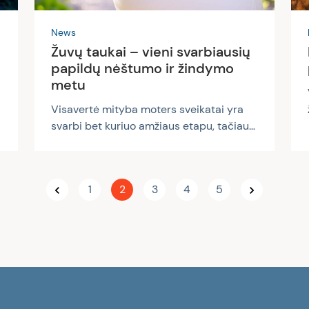
News
Žuvų taukai – vieni svarbiausių
papildų nėštumo ir žindymo
metu
Visavertė mityba moters sveikatai yra
svarbi bet kuriuo amžiaus etapu, tačiau
planuojant nėštumą, nėštumo ir žindymo
metu tam tikrų maistinių medžiagų
poreikis padidėja. Vienos iš tokių –
1
2
3
4
5
gyvybiškai svarbios omega-3 riebalų
rūgštys (DHR ir EPR), kurios gali būti
gaunamos tik su maistu arba maisto
papildų forma. Omega-3 riebalų rūgštys
yra būtinos nėščiosios ar žindančios
moters ir jos vaiko sveikatai. Nėštumo
metu moters organizmas šias medžiagas
vaisiui perduoda per placentą, o po