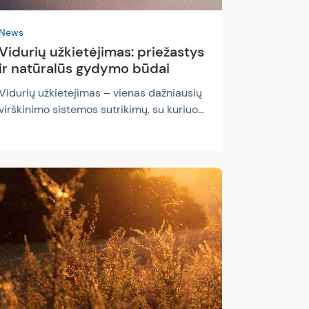
News
Vidurių užkietėjimas: priežastys
ir natūralūs gydymo būdai
Vidurių užkietėjimas – vienas dažniausių
virškinimo sistemos sutrikimų, su kuriuo
yra susidūręs bene kiekvienas žmogus.
Manoma, jog Lietuvoje maždaug
penktadalis suaugusiųjų kenčia nuo
lėtinio vidurių užkietėjimo. Kai kuriose
šalyse šis sutrikimas nustatomas net
trečdaliui gyventojų. Kliniškai vidurių
užkietėjimas diagnozuojamas tuomet, kai
žmogus tuštinasi rečiau kaip tris kartus
per savaitę. Tačiau vidurių užkietėjimo
simptomai gali varijuoti priklausomai nuo
žmogaus organizmo. Daugeliu...