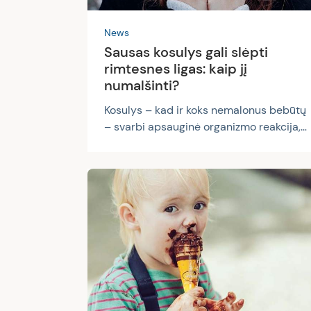
News
Sausas kosulys gali slėpti
rimtesnes ligas: kaip jį
numalšinti?
Kosulys – kad ir koks nemalonus bebūtų
– svarbi apsauginė organizmo reakcija,
refleksinis atsakas į kvėpavimo sistemos
dirginimą. Kosulys mums padeda iš
kvėpavimo takų pašalinti gleives, dulkes,
teršalus ir kitus alergenus. Yra skiriami
du kosulio tipai: sausasis arba
neproduktyvus kosulys ir drėgnasis arba
produktyvus kosulys. Peršalimo ligų
sezonu įprastai pasireiškia drėgnas
kosulys, kuris dažnai vėliau pereina į
sausą kosulį. Tačiau sausas kosulys gali
pasireikšti ir savaime – tam yra...