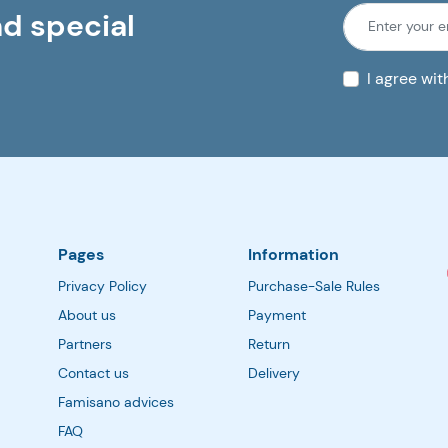
nd special
gimdymo...
I agree wi
Pages
Information
Privacy Policy
Purchase-Sale Rules
About us
Payment
Partners
Return
Contact us
Delivery
Famisano advices
FAQ