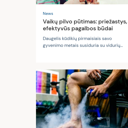
News
Vaikų pilvo pūtimas: priežastys,
efektyvūs pagalbos būdai
Daugelis kūdikių pirmaisiais savo
gyvenimo metais susiduria su vidurių
pūtimu ir pilvo diegliais. Dažnai šie
simptomai pasireiškia naujagimiams jau
pirmą mėnesį. Vidurių pūtimas – vienas
dažniausių kūdikių ir mažų vaikų
negalavimų.
Gudruciovaistine.lt straipsnyje
sužinosite, kokie signalai išduoda šią
problemą, kokios jos priežastys ir kaip
galima greitai bei efektyviai padėti savo
mažyliams išsivaduoti iš nemalonių
vidurių pūtimo simptomų. Kūdikių ir
mažų vaikų pilvo pūtimo priežastys...