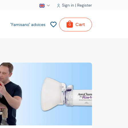
Sign in | Register
Cart
"Famisano" advices
0