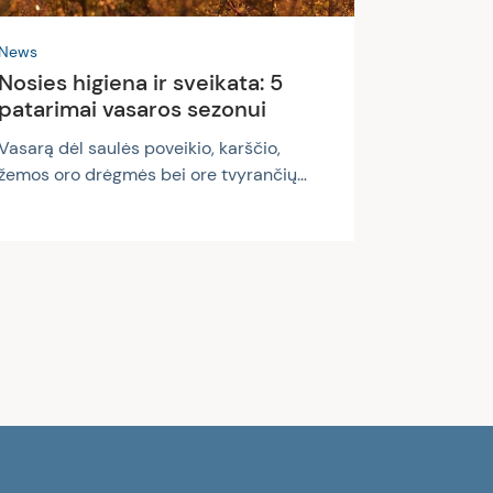
News
Nosies higiena ir sveikata: 5
patarimai vasaros sezonui
Vasarą dėl saulės poveikio, karščio,
žemos oro drėgmės bei ore tvyrančių
žiedadulkių ir kitų infekcijų sukėlėjų
nemaža dalis susiduria su nosies
gleivinės problemomis. Nosies gleivinės
išsausėjimas, užsikimšimas, sinusitas ir
padažnėjęs kraujavimas iš nosies –
vienos dažniausių. Kaip išvengti šių
nemalonių simptomų bei palaikyti nosies
gleivinės sveikatą vasaros metu?
Saugokitės žiedadulkių Vasaros
mėnesiais lauke sklando žiedadulkės.
Nors žiedadulkės yra nekenksmingos
daugeliui žmonių, kai...