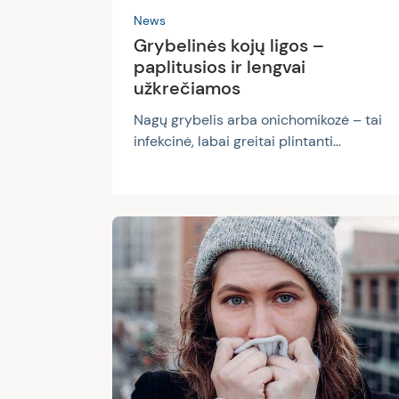
News
Grybelinės kojų ligos –
paplitusios ir lengvai
užkrečiamos
Nagų grybelis arba onichomikozė – tai
infekcinė, labai greitai plintanti
liga. Dažniausiai grybeliai pažeidžia kojų
ir rankų pirštų nagus. Nagų grybelis
pasireiškia nago spalvos pakitimu (jis
tampa gelsvas ar balkšvas), jo
atsiskyrimu nuo savo guolio
bei paviršiaus nelygumais, sustorėjimu.
Nago plokštelė nebeblizga, kraštai
aptrupėję, būdingos ponaginės masės.
Nagų grybeliu neretai užsikrečiama
viešose, drėgnose vietose: drėgname
pajūrio, paežerių, paupių smėlyje, sporto
salėse, pirtyse,...