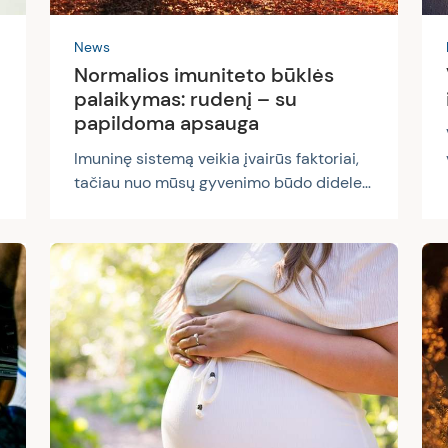
News
Normalios imuniteto būklės
palaikymas: rudenį – su
papildoma apsauga
Imuninę sistemą veikia įvairūs faktoriai,
tačiau nuo mūsų gyvenimo būdo didele
dalimi priklauso, kaip gerai ji atliks
apsaugines funkcijas. Šaltuoju metų laiku
tampame mažiau atsparūs virusinėms
infekcijoms, todėl prasidėjus rudeniui
svarbu papildomai rūpintis savo
imuniteto būkle. Žinoma, ne visada
išvengsime ligų, o ir nusilpusio imuniteto
per dieną nesustiprinsime. Tačiau
koreguodami gyvenseną ir atsižvelgdami
į rizikas, galime daug lengviau išgyventi
rudeninių ligų sezoną ir paruošti...