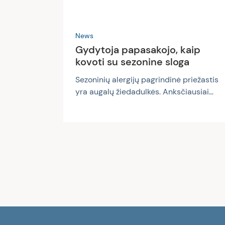
News
Gydytoja papasakojo, kaip
kovoti su sezonine sloga
Sezoninių alergijų pagrindinė priežastis
yra augalų žiedadulkės. Anksčiausiai
pradeda žydėti medžiai. Vėliau,
pavasario pabaigoje, vasaros pradžioje,
pradeda didėti žolių žiedadulkių
koncentracija, taip pat grūdų
žiedadulkių. Vasaros viduryje kaskadą
perima piktžolių žiedadulkės. Atšilus
orams alerginius negalavimus gali lemti
ir kiti alergenai – pavasarinis namų
valymas gali pasibaigti sloga ir akių
ašarojimu dėl namų dulkių erkučių
alergenų. Taip pat, vasarą palankios