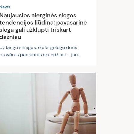
News
Naujausios alerginės slogos
tendencijos liūdina: pavasarinė
sloga gali užklupti triskart
dažniau
Už lango sniegas, o alergologo duris
pravėręs pacientas skundžiasi – jau
pradėjo sloguoti ir čiaudėti, panašu,
šienligė. Pasirodo, sezoninę alergiją
sukeliančios žiedadulkės nukeliauja
tūkstančius kilometrų, tad alergenai į
Lietuvą patekti gali iš įvairiausių kraštų.
Visgi didysis susirgimų pikas prasideda
jau dabar ir dar bent dusyk šiemet gali
tekti apsiginkluoti vaistais ir
nosinaitėmis, sveikatos temų
tinklalaidėje „Be recepto“ tikina gydytoja
alergologė prof. dr. Violeta Kvedarienė....