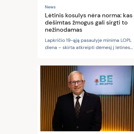
News
Lėtinis kosulys nėra norma: kas
dešimtas žmogus gali sirgti to
nežinodamas
Lapkričio 19-ąją pasaulyje minima LOPL
diena – skirta atkreipti dėmesį į lėtinės
obstrukcinės plaučių ligos (LOPL) pavojų
svarbą ją diagnozuoti kuo anksčiau ir
apie galimybes sulėtinti jos eigą.
Gydytojos pulmonologės Gabrielės
Čepulytės-Višinskienės teigimu, šia liga
gali sirgti net nežinant – tai ypač aktualu
ilgą laiką rūkiusiems ar kenksmingomis
sąlygomis dirbantiems žmonėms.
Daugiau nei 70 proc. atvejų –
nediagnozuoti „LOPL – tai liga, apie kurią
vis dar žino per mažai žmonių....