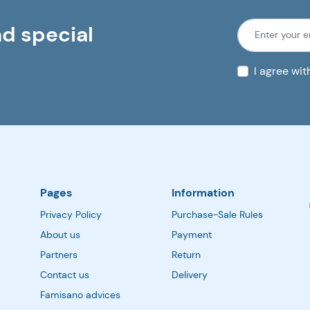
Esant specifinių vitaminų, mineralų,
nd special
riebiųjų rūgščių ar kitų...
I agree wi
Pages
Information
Privacy Policy
Purchase-Sale Rules
About us
Payment
Partners
Return
Contact us
Delivery
Famisano advices