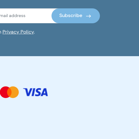
trikdančių problemų. Dėl...
Subscribe
th
Privacy Policy
.