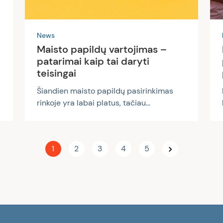
News
Maisto papildų vartojimas –
patarimai kaip tai daryti
teisingai
Šiandien maisto papildų pasirinkimas
rinkoje yra labai platus, tačiau
informacijos gausa gali suklaidinti. Gali
kilti neaiškumų ar abejonių, kada ir
kokius papildus vertėtų vartoti, kiek jie
1
2
3
4
5
apskritai yra naudingi. Visų pirma,
maisto papildai yra skirti tam, kad
praturtintume savo organizmą
naudingosiomis maistinėmis
medžiagomis, kurių pakankamai
negauname su maistu ar iš kitų natūralių
šaltinių (pavyzdžiui, saulės šviesos).