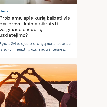
News
Problema, apie kurią kalbėti vis
dar drovu: kaip atsikratyti
varginančio vidurių
užkietėjimo?
Rytais žviltelėjus pro langą norisi stipriau
įsisukti į megztinį, užsimauti šiltesnes
kojines ir ant kaklo užsirišti šaliką –
atšalo. Ir į pokyčius reaguojama ne tik
ieškant šiltesnės aprangos: renkantis
maistą, rodos, nepastebimai gręžiamės
nuo žalumynų, įvairių sveikuoliškų
kokteilių ir į lėkštę dedamės sotesnį,
sušildantį patiekalą. Negana to, atšalus
orams dviratį ar ėjimą pėstute, ilgus
pasivaikščiojimus pakeičia automobilis.
Atrodo, pokyčiai nėra drastiški, tas pats