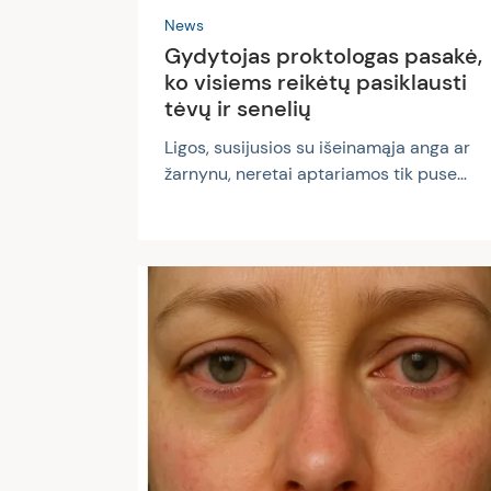
News
Gydytojas proktologas pasakė,
ko visiems reikėtų pasiklausti
tėvų ir senelių
Ligos, susijusios su išeinamąja anga ar
žarnynu, neretai aptariamos tik puse
lūpų, pašnibždomis arba apskritai
nutylimos. Skausmą ir kitus nemalonius
simptomus kenčiantys žmonės ilgai
naršo internete, ieškodami atsakymų,
kokia neganda ištiko bei kuo nuo jos
vaduotis, ir tik nebetekę vilties išgyti
savarankiškai, praveria gydytojo
proktologo kabineto duris. Kalbėdamas
sveikatos tinklalaidėje „Be recepto“
Paulius Žeromskas, proktologas, pilvo
chirurgas ir onkologas, neslėpė, kad jam..