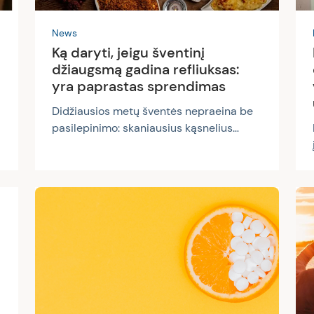
News
Ką daryti, jeigu šventinį
džiaugsmą gadina refliuksas:
yra paprastas sprendimas
Didžiausios metų šventės nepraeina be
pasilepinimo: skaniausius kąsnelius
dovanojame draugams, šventiniais
patiekalais džiuginame šeimos narius ir
bičiulius, nepamirštame pasidžiaugti
skanėstais ir patys. Nieko keisto, kad
tokių šventinių susibėgimų ir
pasisėdėjimų palydovas yra graužiantis
rėmuo, skrandžio skausmas, nemalonus
skonis burnoje, kosulys ir kiti simptomai.
Visi jie gali byloti apie ganėtinai dažną
problemą – refliuksą. Laimei, suvaldyti jį
nėra taip sudėtinga. Be įvairių kitų...