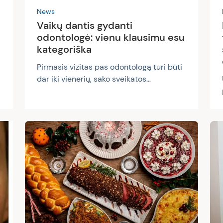
News
Vaikų dantis gydanti
odontologė: vienu klausimu esu
kategoriška
Pirmasis vizitas pas odontologą turi būti
dar iki vienerių, sako sveikatos
tinklalaidės „Be recepto“ viešnia
gydytoja odontologė Laura Šliažienė.
Anot jos, mitas, kad vaikui pieniniai
dantys nesvarbūs, mat jie vis tiek iškris ir
tuomet bus galima rūpintis nuolatiniais.
Tiesa ta, kad prasta priežiūra gali įsukti
gerokai rimtesnių ir skausmingesnių
problemų ratą. Anot L. Šliažienės, nors
tėvai jau žino daug apie vaikų dantų
priežiūrą ir stengiasi atžalų burnos
.
sveikata pasirūpinti, pieniniai...