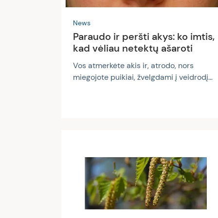
News
Paraudo ir peršti akys: ko imtis,
kad vėliau netektų ašaroti
Vos atmerkėte akis ir, atrodo, nors
miegojote puikiai, žvelgdami į veidrodį
matote, kad akys paraudusios,
apsiblausiusios, niežti ir peršti? Ir bėgant
dienai situacija tik prastėja: akys sausos,
o kassyk mirktelėjus jausmas toks, tarsi
jose būtų smėlio, arba – dar blogiau,
nespėjate šluostyti vis ištrykštančių
ašarų. Tokia savijauta pasiskųsti dažnai
gali tie, kurie atėjusį pavasarį pirmiausia
pajunta suaktyvėjusia sezonine alergija.
Visgi nebūtinai alergenai kalti, kad į
pasaulį tenka...