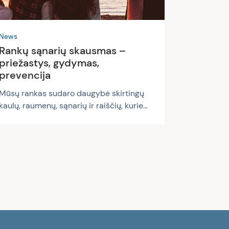
kartojasi kasmet...
News
Rankų sąnarių skausmas –
priežastys, gydymas,
prevencija
Mūsų rankas sudaro daugybė skirtingų
kaulų, raumenų, sąnarių ir raiščių, kurie
užtikrina normalų judėjimą. Itin svarbūs
rankų sąnariai, jungiantys žasto, dilbio ir
plaštakos kaulus – nuo jų priklauso
judesių amplitudė, rankų miklumas,
paslankumas. Deja, bet vis dažniau tiek
vyresnio, tiek jauno amžiaus žmones
paliečia rankų sąnarių funkcijų sutrikimai.
O rankos sąnarių skausmas – viena
labiausiai varginančių, judėjimo funkcijas
(kartais ir bendrą žmogaus sveikatą)