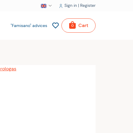
Sign in | Register
Cart
"Famisano" advices
0