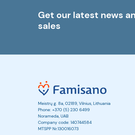
sąlygos pelėsiui...
Get our latest news a
sales
Meistrų g. 8a, 02189, Vilnius, Lithuania
Phone:
+370 (5) 230 6499
Norameda, UAB
Company code: 140744584
MTSPP Nr.130016073