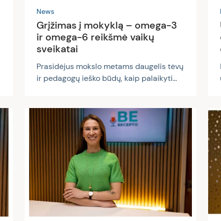
News
Grįžimas į mokyklą – omega-3
ir omega-6 reikšmė vaikų
sveikatai
Prasidėjus mokslo metams daugelis tėvų
ir pedagogų ieško būdų, kaip palaikyti
,
vaikų kognityvinius gebėjimus. Mityba
atlieka itin svarbų vaidmenį smegenų
vystymuisi, o tarp daugiausiai tyrinėtų
maistinių medžiagų, susijusių su
kognityvine sveikata, patenka omega-3 ir
omega-6 riebalų rūgštys. Kodėl omega
riebalų rūgštys yra svarbios Omega-3 ir
omega-6 riebalų rūgštys yra
i
nepakeičiamosios riebalų rūgštys, kurių
organizmas negali pasigaminti pats – jas
būtina gauti su maistu arba papildais.
Šios...