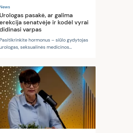
News
Urologas pasakė, ar galima
erekcija senatvėje ir kodėl vyrai
didinasi varpas
Pasitikrinkite hormonus – siūlo gydytojas
urologas, seksualinės medicinos
ekspertas Titas Simaška, paklaustas, ką
daryti vyrams, jei jiems susirūpinimą
kelia sutrikusi erekcija. Sveikatos
tinklalaidėje „Be recepto“ gydytojas į
vatą nevynioja: anot jo, tai, kad bėgant
metams erekcija mažėja ar net visai
dingsta, nėra normalu ir to galima
švengti. Pasakodamas apie savo darbo
specifiką, T. Simaška juokauja, kad
kartais tenka pacientus kaip reikiant
pakamantinėti, kol iš jų išgauna
atsakymą,...